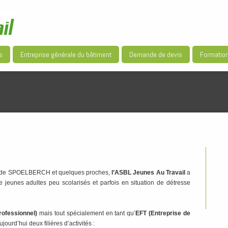
s
Entreprise générale du bâtiment
Demande de devis
Formatio
r de SPOELBERCH et quelques proches,
l’ASBL Jeunes Au Travail
a
e jeunes adultes peu scolarisés et parfois en situation de détresse
rofessionnel)
mais tout spécialement en tant qu’
EFT
(Entreprise de
urd’hui deux filières d’activités :