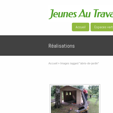
Accueil
Espaces vert
Réalisations
Accueil
»
Images tagged "abris-de-jardin"