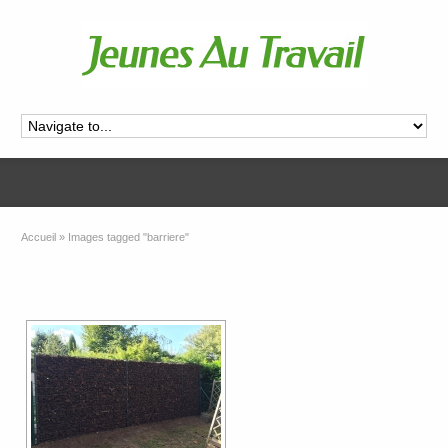
Accueil
»
Images tagged "barriere"