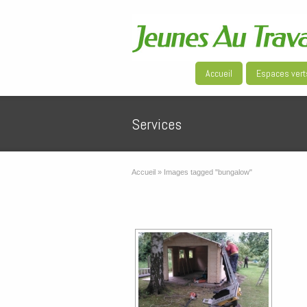
Accueil
Espaces vert
Services
Accueil
»
Images tagged "bungalow"