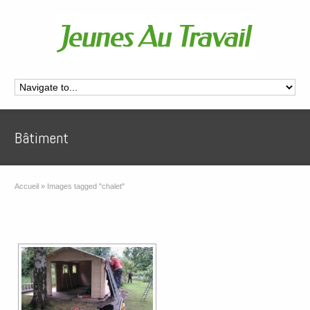
Bâtiment
Accueil
»
Images tagged "chalet"