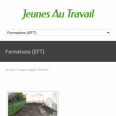
Formations (EFT)
Accueil
»
Images tagged "dechets"