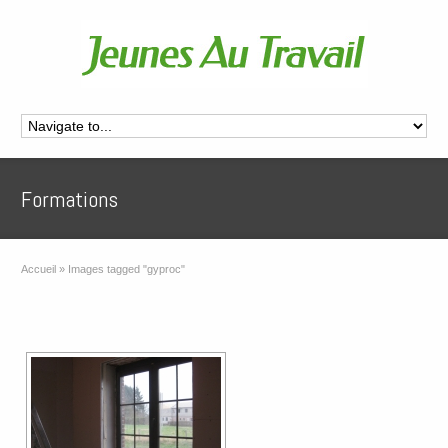
Formations
Accueil
»
Images tagged "gyproc"