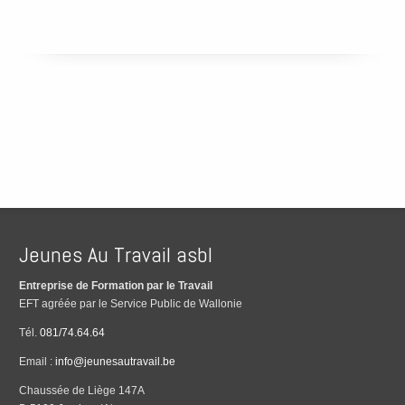
Jeunes Au Travail asbl
Entreprise de Formation par le Travail
EFT agréée par le Service Public de Wallonie
Tél.
081/74.64.64
Email :
info@jeunesautravail.be
Chaussée de Liège 147A