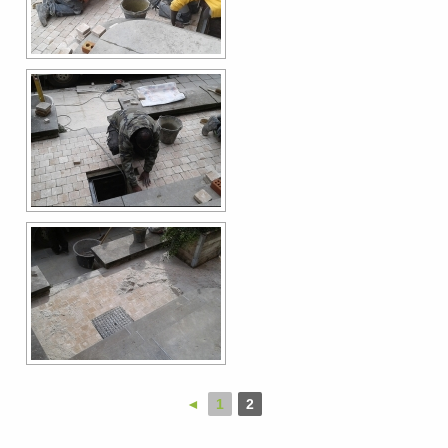
◄
1
2