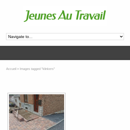
Accueil
»
Images tagged "klinkers"