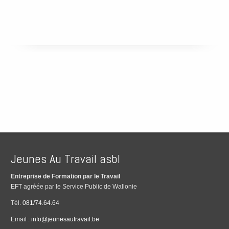
Jeunes Au Travail asbl
Entreprise de Formation par le Travail
EFT agréée par le Service Public de Wallonie
Tél.
081/74.64.64
Email :
info@jeunesautravail.be